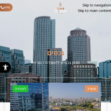
Skip to navigation
חייגו
Skip to main content
נכסים
מגוון נכסים להשכרה / מכירה
פתח סרגל
משרד
למכירה