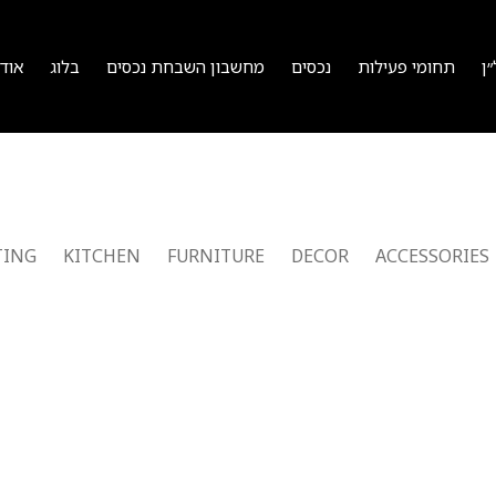
ן
תחומי פעילות
נכסים
מחשבון השבחת נכסים
בלוג
אוד
TING
KITCHEN
FURNITURE
DECOR
ACCESSORIES
Kitchen
Leo uteu ullamcorper